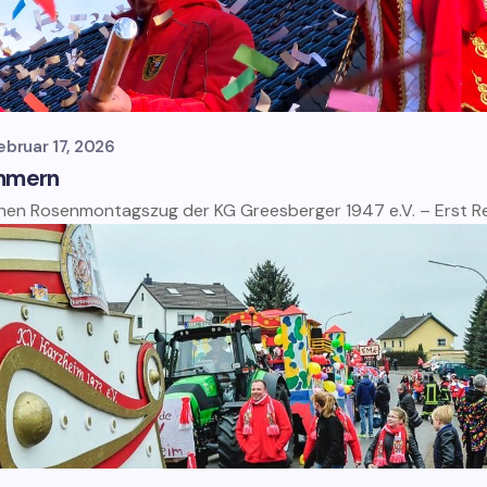
ebruar 17, 2026
ommern
hen Rosenmontagszug der KG Greesberger 1947 e.V. – Erst R