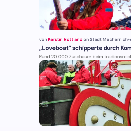
von
Kerstin Rottland
Stadt Mechernich
F
„Loveboat“ schipperte durch K
Rund 20 000 Zuschauer beim tradionsreic