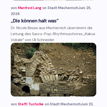
von
Manfred Lang
Stadt Mechernich
Juni 25,
2026
„Die können halt was“
Dr. Nicole Besse aus Mechernich übernimmt die
Leitung des Sacro-Pop-Rhythmuschores „Kakus
Vokale“ von Uli Schneider
von
Steffi Tucholke
Stadt Mechernich
Juni 23,