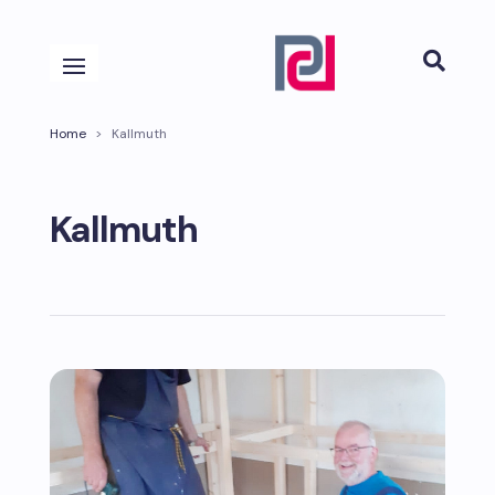

Home
>
Kallmuth
Kallmuth