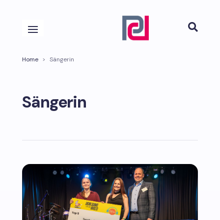

Home
>
Sängerin
Sängerin