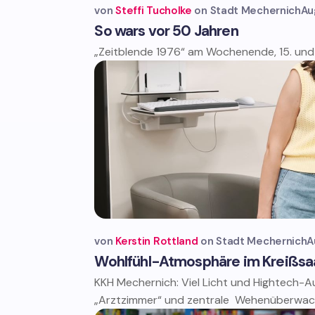
von
Steffi Tucholke
Stadt Mechernich
Au
So wars vor 50 Jahren
„Zeitblende 1976“ am Wochenende, 15. und 
von
Kerstin Rottland
Stadt Mechernich
A
Wohlfühl-Atmosphäre im Kreißsa
KKH Mechernich: Viel Licht und Hightech-A
„Arztzimmer“ und zentrale Wehenüberwac