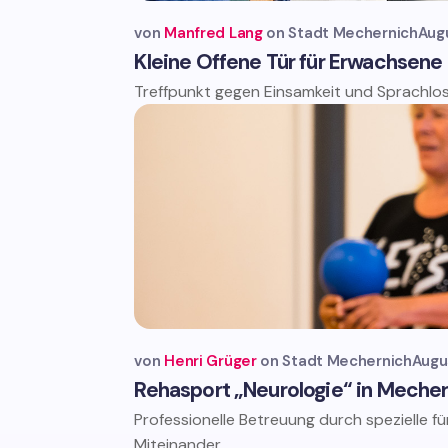
von
Manfred Lang
Stadt Mechernich
Aug
Kleine Offene Tür für Erwachsene
Treffpunkt gegen Einsamkeit und Sprachlosi
von
Henri Grüger
Stadt Mechernich
Augu
Rehasport „Neurologie“ in Meche
Professionelle Betreuung durch spezielle f
Miteinander