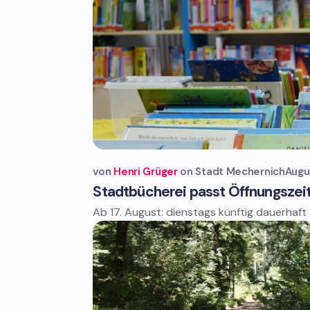
von
Henri Grüger
Stadt Mechernich
Augu
Stadtbücherei passt Öffnungszei
Ab 17. August: dienstags künftig dauerhaft