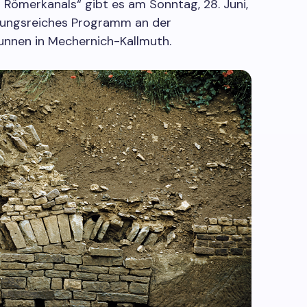
s Römerkanals“ gibt es am Sonntag, 28. Juni,
slungsreiches Programm an der
unnen in Mechernich-Kallmuth.