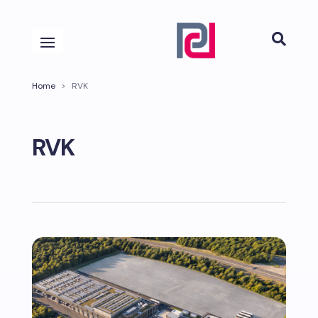

Home
>
RVK
RVK