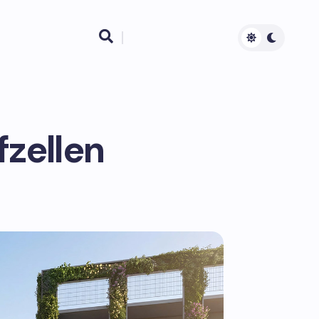

fzellen