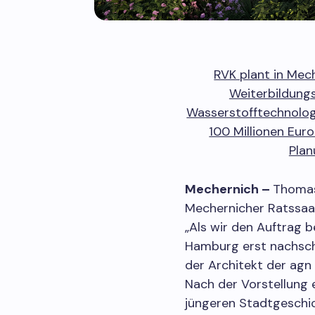
RVK plant in Mec
Weiterbildungs
Wasserstofftechnologi
100 Millionen Eur
Plan
Mechernich –
Thomas
Mechernicher Ratssaal
„Als wir den Auftrag 
Hamburg erst nachsch
der Architekt der ag
Nach der Vorstellung 
jüngeren Stadtgeschi