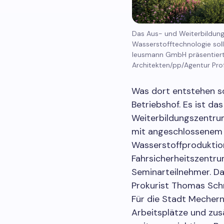
Das Aus- und Weiterbildungs
Wasserstofftechnologie soll
leusmann GmbH präsentierte
Architekten/pp/Agentur Prof
Was dort entstehen sol
Betriebshof. Es ist d
Weiterbildungszentrum
mit angeschlossenem
Wasserstoffproduktion,
Fahrsicherheitszentr
Seminarteilnehmer. Da
Prokurist Thomas Schm
Für die Stadt Mechern
Arbeitsplätze und zus