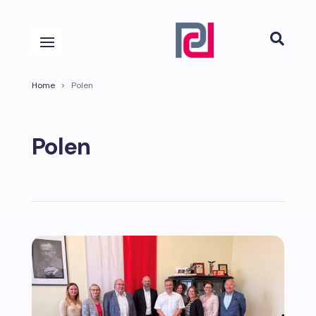

Home
>
Polen
Polen