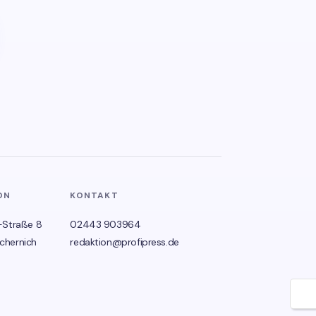
ON
KONTAKT
-Straße 8
02443 903964
chernich
redaktion@profipress.de
🌙