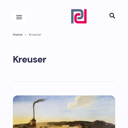

Home
>
Kreuser
Kreuser