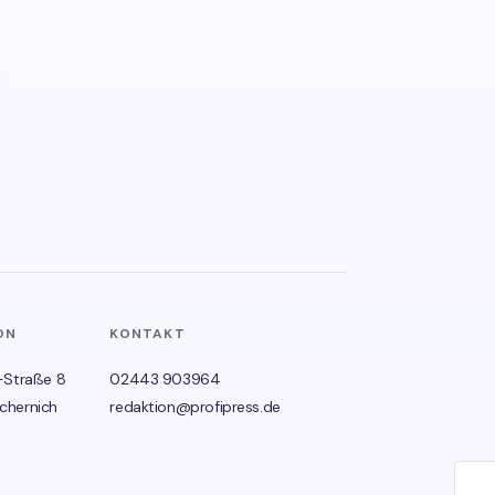
ON
KONTAKT
-Straße 8
02443 903964
chernich
redaktion@profipress.de
🌙