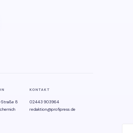
ON
KONTAKT
-Straße 8
02443 903964
chernich
redaktion@profipress.de
🌙