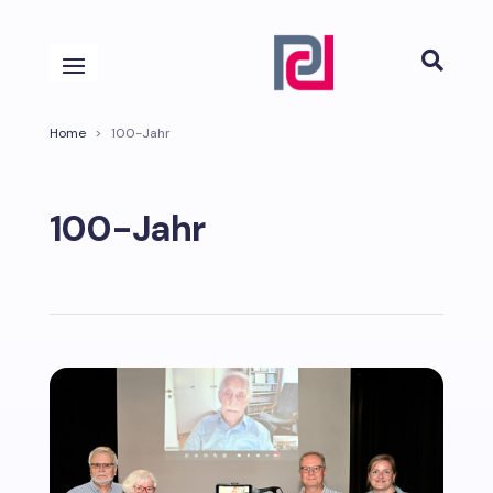

Home
>
100-Jahr
100-Jahr