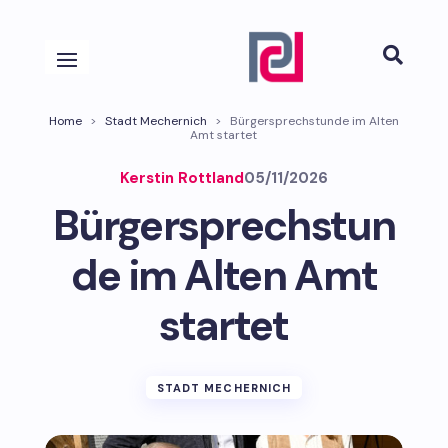

Home
>
Stadt Mechernich
>
Bürgersprechstunde im Alten
Amt startet
Kerstin Rottland
05/11/2026
Bürgersprechstun
de im Alten Amt
startet
STADT MECHERNICH