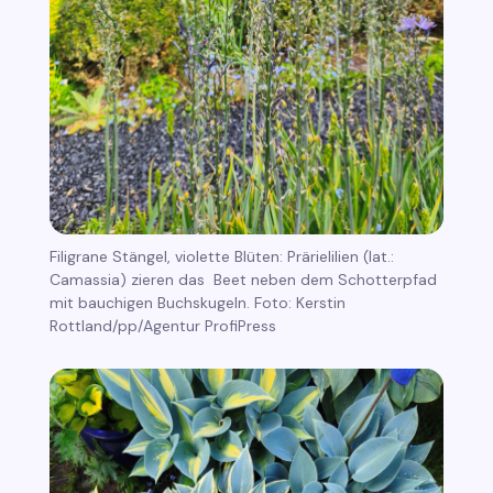
Filigrane Stängel, violette Blüten: Prärielilien (lat.:
Camassia) zieren das Beet neben dem Schotterpfad
mit bauchigen Buchskugeln. Foto: Kerstin
Rottland/pp/Agentur ProfiPress