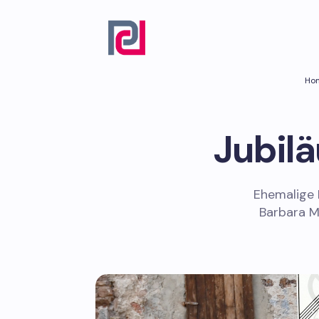
Ho
Jubil
Ehemalige 
Barbara M