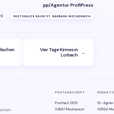
pp/Agentur ProfiPress
26
PASTORALER RAUM ST. BARBARA MECHERNICH
lischen
Vier Tage Kirmes in
→
Lorbach
POSTANSCHRIFT
REDAKTI
Postfach 1209
St.-Agnes
53887 Mechernich
53894 Me
ischen