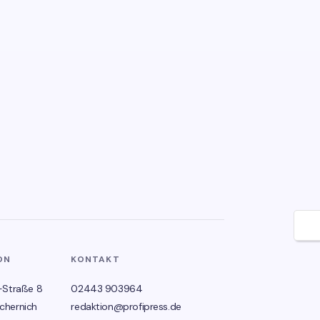
🌙
ON
KONTAKT
-Straße 8
02443 903964
chernich
redaktion@profipress.de