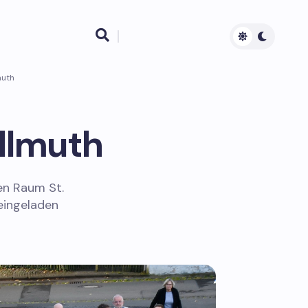

muth
llmuth
en Raum St.
eingeladen