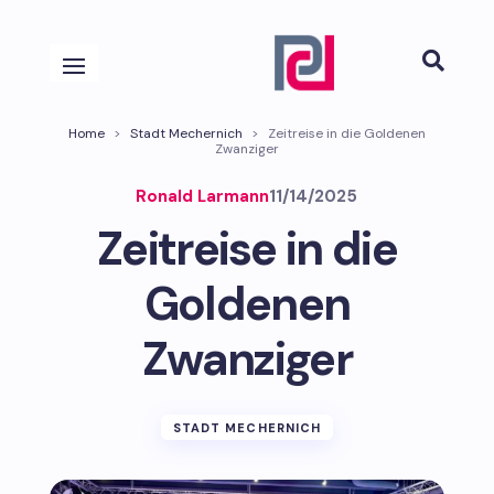

Home
>
Stadt Mechernich
>
Zeitreise in die Goldenen
Zwanziger
Ronald Larmann
11/14/2025
Zeitreise in die
Goldenen
Zwanziger
STADT MECHERNICH