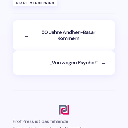
STADT MECHERNICH
50 Jahre Andheri-Basar
←
Kommern
„Von wegen Psyche!“
→
ProfiPress
ist das fehlende