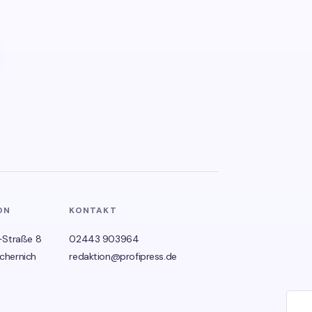
ON
KONTAKT
-Straße 8
02443 903964
chernich
redaktion@profipress.de
🌙