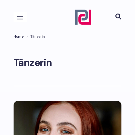

Home
>
Tänzerin
Tänzerin