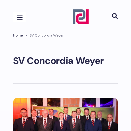

Home
>
SV Concordia Weyer
SV Concordia Weyer