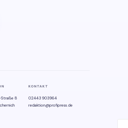
ON
KONTAKT
-Straße 8
02443 903964
chernich
redaktion@profipress.de
🌙