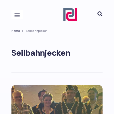

Home
>
Seilbahnjecken
Seilbahnjecken