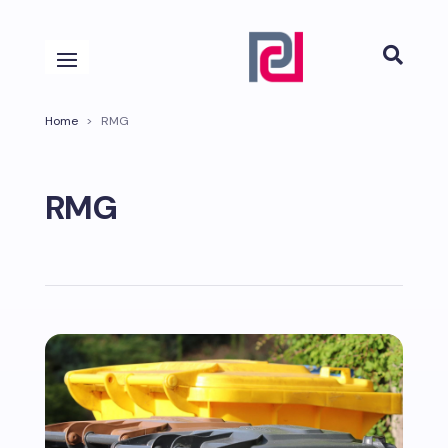

Home
>
RMG
RMG