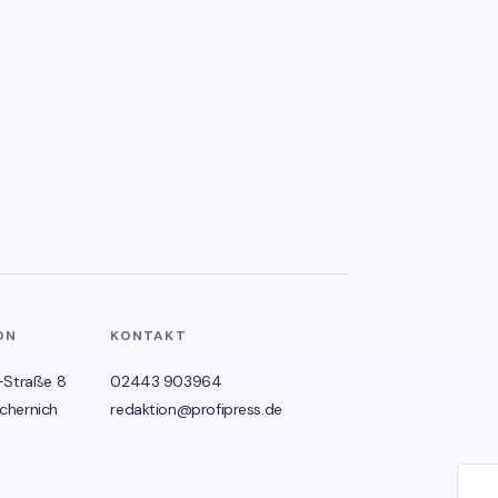
ON
KONTAKT
-Straße 8
02443 903964
chernich
redaktion@profipress.de
🌙