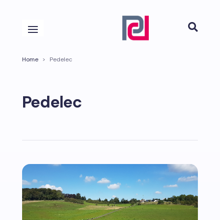

Home
>
Pedelec
Pedelec