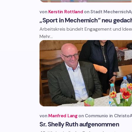
von
Kerstin Rottland
Stadt Mechernich
A
„Sport in Mechernich“ neu gedac
Arbeitskreis bündelt Engagement und Ideen
Mehr...
von
Manfred Lang
Communio in Christo
A
Sr. Shelly Ruth aufgenommen