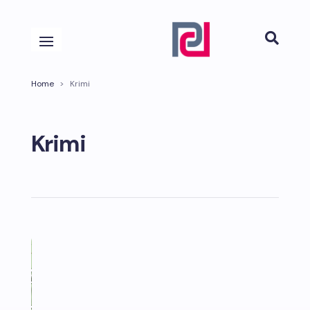

Home
>
Krimi
Krimi