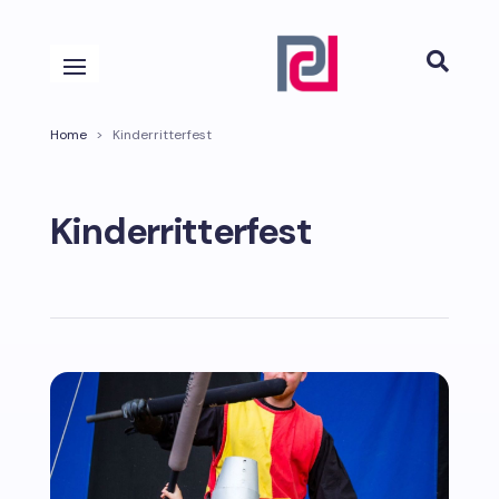

Home
>
Kinderritterfest
Kinderritterfest