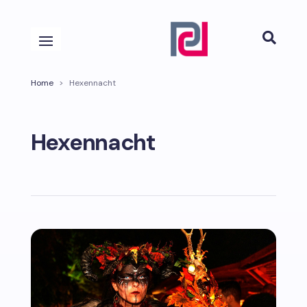

Home
>
Hexennacht
Hexennacht