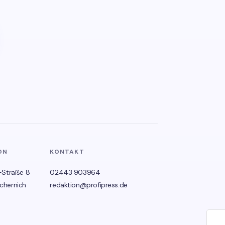
ON
KONTAKT
-Straße 8
02443 903964
chernich
redaktion@profipress.de
🌙