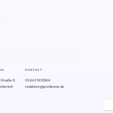
ON
KONTAKT
-Straße 8
02443 903964
chernich
redaktion@profipress.de
🌙