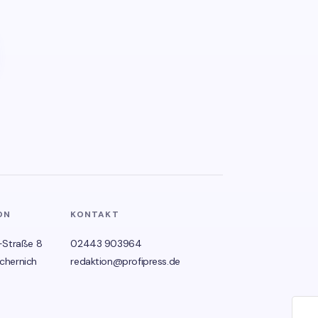
ON
KONTAKT
-Straße 8
02443 903964
chernich
redaktion@profipress.de
🌙