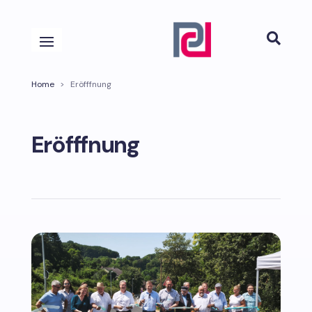

Home
>
Eröfffnung
Eröfffnung