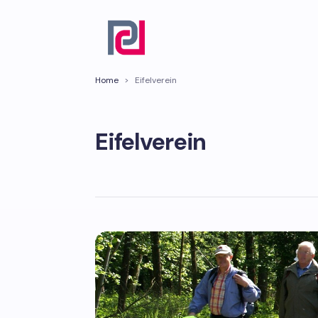
Home
>
Eifelverein
Eifelverein