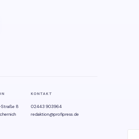
ON
KONTAKT
-Straße 8
02443 903964
chernich
redaktion@profipress.de
🌙