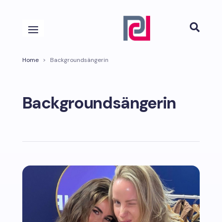

Home
>
Backgroundsängerin
Backgroundsängerin