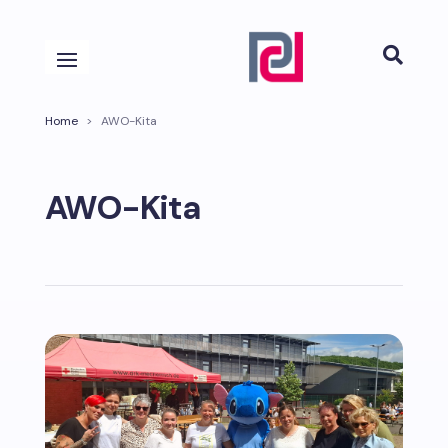

Home
>
AWO-Kita
AWO-Kita