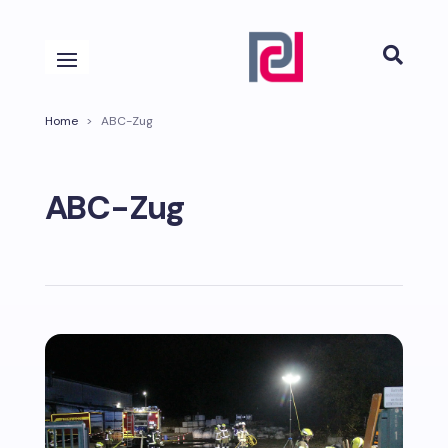

Home
>
ABC-Zug
ABC-Zug