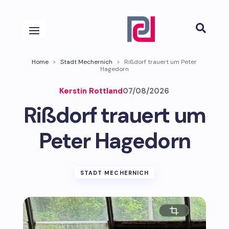

Home
>
Stadt Mechernich
>
Rißdorf trauert um Peter
Hagedorn
Kerstin Rottland
07/08/2026
Rißdorf trauert um
Peter Hagedorn
STADT MECHERNICH