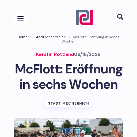

Home
>
Stadt Mechernich
>
McFlott: Eröffnung in sechs
Wochen
Kerstin Rottland
06/18/2026
McFlott: Eröffnung
in sechs Wochen
STADT MECHERNICH