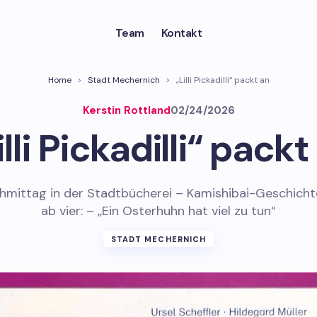
Team
Kontakt
Home
>
Stadt Mechernich
>
„Lilli Pickadilli“ packt an
Kerstin Rottland
02/24/2026
illi Pickadilli“ packt
hmittag in der Stadtbücherei – Kamishibai-Geschichte
ab vier: – „Ein Osterhuhn hat viel zu tun“
STADT MECHERNICH