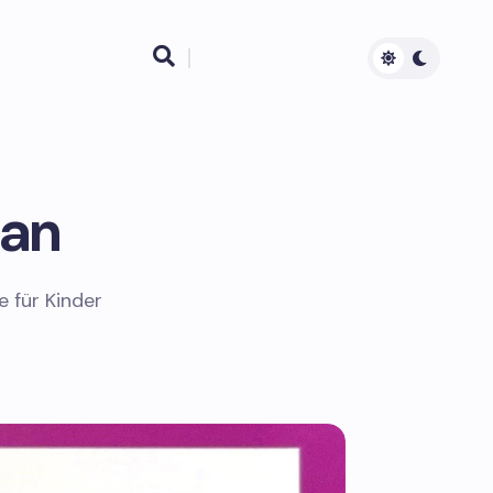

 an
 für Kinder