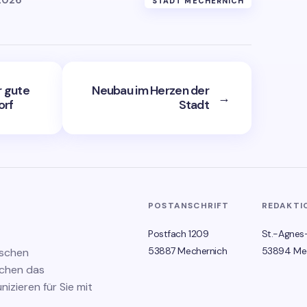
2026
STADT MECHERNICH
r gute
Neubau im Herzen der
→
orf
Stadt
POSTANSCHRIFT
REDAKTI
Postfach 1209
St.-Agnes
53887 Mechernich
53894 Me
ischen
schen das
zieren für Sie mit