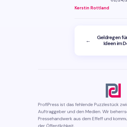
02/24/
Kerstin Rottland
Geldregen fü
←
Ideen im D
ProfiPress
ist das fehlende Puzzlestück zw
Auftraggeber und den Medien. Wir beherr
Pressehandwerk aus dem Effeff und kommuni
der Öffentlichkeit.