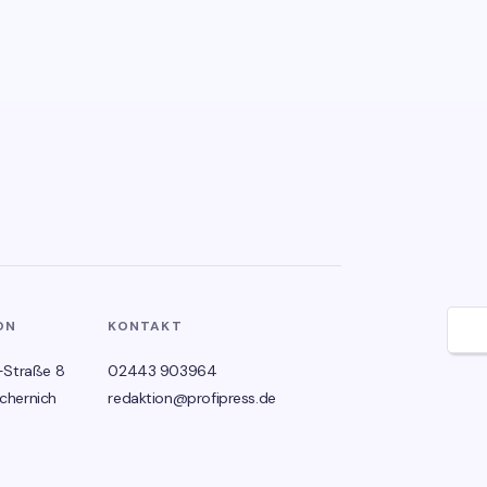
ON
KONTAKT
🌙
-Straße 8
02443 903964
chernich
redaktion@profipress.de