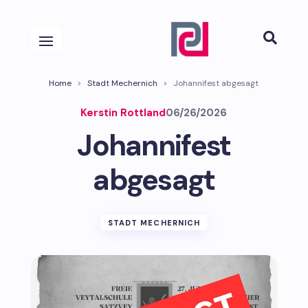

Home
>
Stadt Mechernich
>
Johannifest abgesagt
Kerstin Rottland
06/26/2026
Johannifest
abgesagt
STADT MECHERNICH