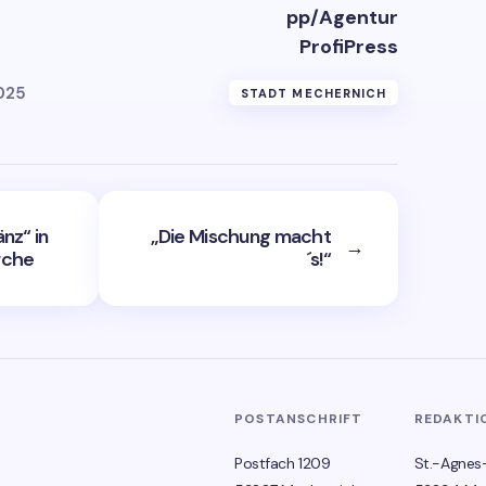
pp/Agentur
ProfiPress
025
STADT MECHERNICH
nz“ in
„Die Mischung macht
→
rche
´s!“
POSTANSCHRIFT
REDAKTI
Postfach 1209
St.-Agnes