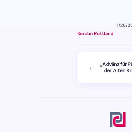
11/28/2
Kerstin Rottland
„Advänz für Pä
←
der Alten Ki