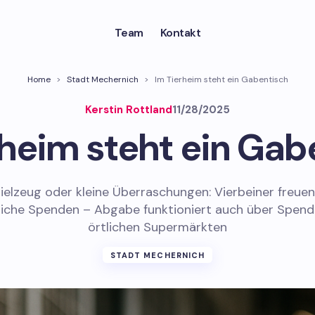
Team
Kontakt
Home
>
Stadt Mechernich
>
Im Tierheim steht ein Gabentisch
Kerstin Rottland
11/28/2025
rheim steht ein Gab
pielzeug oder kleine Überraschungen: Vierbeiner freuen
liche Spenden – Abgabe funktioniert auch über Spend
örtlichen Supermärkten
STADT MECHERNICH