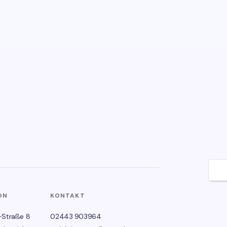
🌙
ON
KONTAKT
-Straße 8
02443 903964