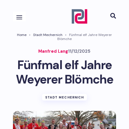

Home
>
Stadt Mechernich
>
Fünfmal elf Jahre Weyerer
Blömche
Manfred Lang
11/12/2025
Fünfmal elf Jahre
Weyerer Blömche
STADT MECHERNICH