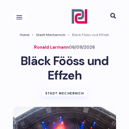

Home
>
Stadt Mechernich
>
Bläck Fööss und Effzeh
Ronald Larmann
06/09/2026
Bläck Fööss und
Effzeh
STADT MECHERNICH