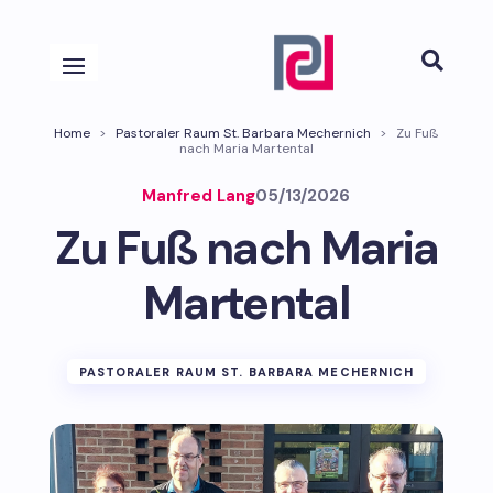

Home
>
Pastoraler Raum St. Barbara Mechernich
>
Zu Fuß
nach Maria Martental
Manfred Lang
05/13/2026
Zu Fuß nach Maria
Martental
PASTORALER RAUM ST. BARBARA MECHERNICH