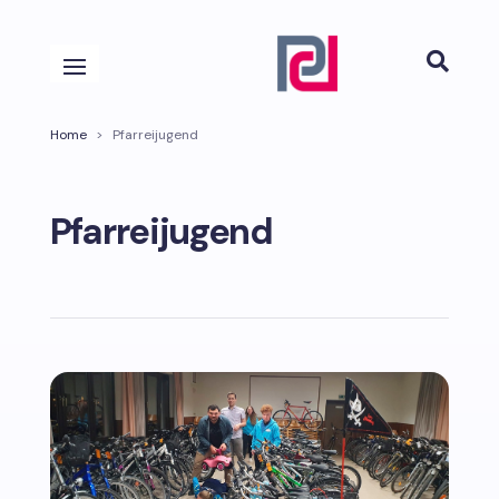

Home
>
Pfarreijugend
Pfarreijugend