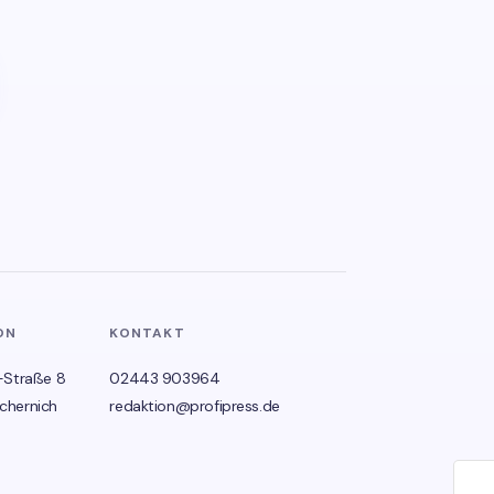
ON
KONTAKT
-Straße 8
02443 903964
chernich
redaktion@profipress.de
🌙