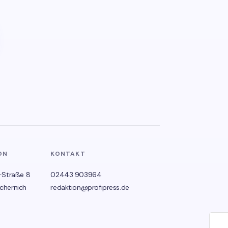
ON
KONTAKT
-Straße 8
02443 903964
chernich
redaktion@profipress.de
🌙